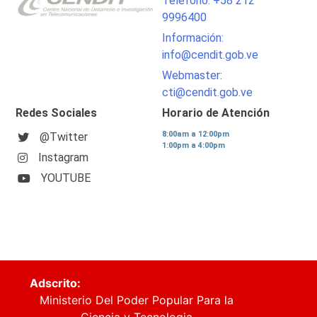
Teléfono: +58 212
9996400
Información:
info@cendit.gob.ve
Webmaster:
cti@cendit.gob.ve
Redes Sociales
Horario de Atención
8:00am a 12:00pm
@Twitter
1:00pm a 4:00pm
Instagram
YOUTUBE
Adscrito:
Ministerio Del Poder Popular Para la
Ciencia y Tecnologia