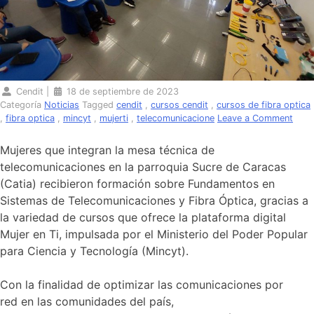
Cendit
|
18 de septiembre de 2023
Categoría
Noticias
Tagged
cendit
,
cursos cendit
,
cursos de fibra optica
on
,
fibra optica
,
mincyt
,
mujerti
,
telecomunicacione
Leave a Comment
Muje
de
Mujeres que integran la mesa técnica de
Catia
telecomunicaciones en la parroquia Sucre de Caracas
multi
(Catia) recibieron formación sobre Fundamentos en
cono
de
Sistemas de Telecomunicaciones y Fibra Óptica, gracias a
tele
la variedad de cursos que ofrece la plataforma digital
adqu
Mujer en Ti, impulsada por el Ministerio del Poder Popular
en
para Ciencia y Tecnología (Mincyt).
el
Cend
Con la finalidad de optimizar las comunicaciones por
red en las comunidades del país,