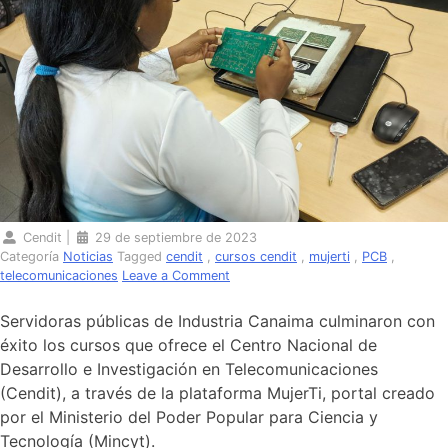
Cendit
|
29 de septiembre de 2023
Categoría
Noticias
Tagged
cendit
,
cursos cendit
,
mujerti
,
PCB
,
on
telecomunicaciones
Leave a Comment
Cendit
capacita
Servidoras públicas de Industria Canaima culminaron con
a
éxito los cursos que ofrece el Centro Nacional de
mujeres
Desarrollo e Investigación en Telecomunicaciones
de
Industria
(Cendit), a través de la plataforma MujerTi, portal creado
Canaima
por el Ministerio del Poder Popular para Ciencia y
en
Tecnología (Mincyt).
telecomunicaciones