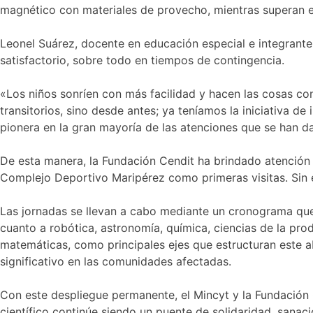
magnético con materiales de provecho, mientras superan en
Leonel Suárez, docente en educación especial e integrante
satisfactorio, sobre todo en tiempos de contingencia.
«Los niños sonríen con más facilidad y hacen las cosas c
transitorios, sino desde antes; ya teníamos la iniciativa de
pionera en la gran mayoría de las atenciones que se han d
De esta manera, la Fundación Cendit ha brindado atención d
Complejo Deportivo Maripérez como primeras visitas. Sin 
Las jornadas se llevan a cabo mediante un cronograma que 
cuanto a robótica, astronomía, química, ciencias de la pro
matemáticas, como principales ejes que estructuran este ab
significativo en las comunidades afectadas.
Con este despliegue permanente, el Mincyt y la Fundación 
científico continúe siendo un puente de solidaridad, sanaci