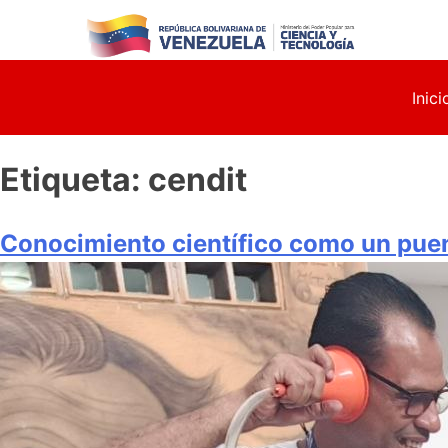
Skip
to
content
Inici
Etiqueta:
cendit
Conocimiento científico como un puent