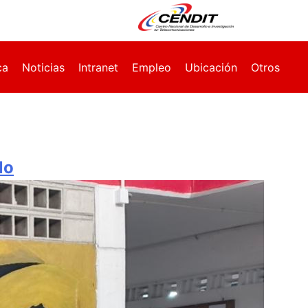
ca
Noticias
Intranet
Empleo
Ubicación
Otros
lo