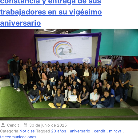
constancia y entrega de sus
trabajadores en su vigésimo
aniversario
Cendit
|
30 de junio de 2025
Categoría
Noticias
Tagged
20 años
,
aniversario
,
cendit
,
mincyt
,
telecomunicaciones