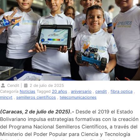
Cendit
|
2 de julio de 2025
Categoría
Noticias
Tagged
20 años
,
aniversario
,
cendit
,
fibra optica
,
mincyt
,
semilleros científicos
,
telecomunicaciones
(Caracas, 2 de julio de 2025).-
Desde el 2019 el Estado
Bolivariano impulsa estrategias formativas con la creación
del Programa Nacional Semilleros Científicos, a través del
Ministerio del Poder Popular para Ciencia y Tecnología