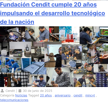
Fundación Cendit cumple 20 años
impulsando el desarrollo tecnológico
de la nación
Cendit
|
30 de junio de 2025
Categoría
Noticias
Tagged
20 años
,
aniversario
,
cendit
,
mincyt
,
telecomunicaciones