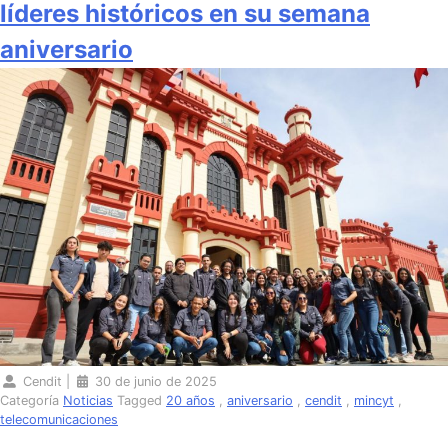
líderes históricos en su semana
aniversario
Cendit
|
30 de junio de 2025
Categoría
Noticias
Tagged
20 años
,
aniversario
,
cendit
,
mincyt
,
telecomunicaciones