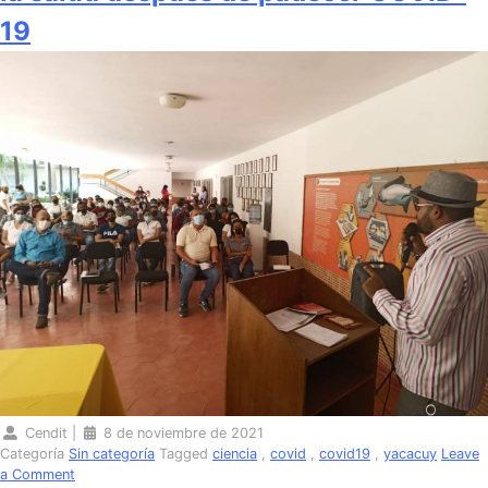
19
Cendit
|
8 de noviembre de 2021
Categoría
Sin categoría
Tagged
ciencia
,
covid
,
covid19
,
yacacuy
Leave
on
a Comment