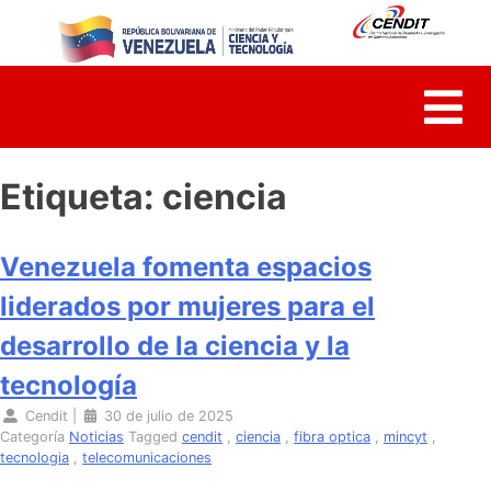
Skip
to
content
Etiqueta:
ciencia
Venezuela fomenta espacios
liderados por mujeres para el
desarrollo de la ciencia y la
tecnología
Cendit
|
30 de julio de 2025
Categoría
Noticias
Tagged
cendit
,
ciencia
,
fibra optica
,
mincyt
,
tecnologia
,
telecomunicaciones