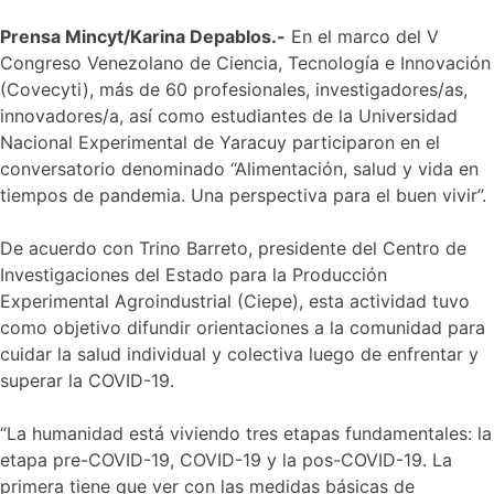
Yaracuyanos
debaten
Prensa Mincyt/Karina Depablos.-
En el marco del V
cómo
Congreso Venezolano de Ciencia, Tecnología e Innovación
recuperar
(Covecyti), más de 60 profesionales, investigadores/as,
la
salud
innovadores/a, así como estudiantes de la Universidad
después
Nacional Experimental de Yaracuy participaron en el
de
conversatorio denominado “Alimentación, salud y vida en
padecer
tiempos de pandemia. Una perspectiva para el buen vivir”.
COVID-
19
De acuerdo con Trino Barreto, presidente del Centro de
Investigaciones del Estado para la Producción
Experimental Agroindustrial (Ciepe), esta actividad tuvo
como objetivo difundir orientaciones a la comunidad para
cuidar la salud individual y colectiva luego de enfrentar y
superar la COVID-19.
“La humanidad está viviendo tres etapas fundamentales: la
etapa pre-COVID-19, COVID-19 y la pos-COVID-19. La
primera tiene que ver con las medidas básicas de