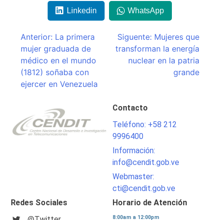
Linkedin
WhatsApp
Navegación
Anterior:
La primera
Siguente:
Mujeres que
mujer graduada de
transforman la energía
de
médico en el mundo
nuclear en la patria
entradas
(1812) soñaba con
grande
ejercer en Venezuela
Contacto
Teléfono: +58 212
9996400
Información:
info@cendit.gob.ve
Webmaster:
cti@cendit.gob.ve
Redes Sociales
Horario de Atención
8:00am a 12:00pm
@Twitter