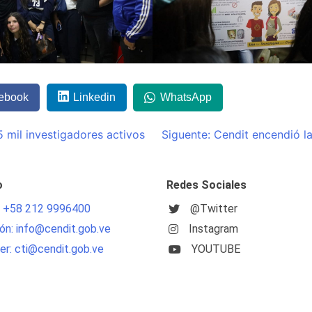
ebook
Linkedin
WhatsApp
5 mil investigadores activos
Siguente:
Cendit encendió la 
o
Redes Sociales
: +58 212 9996400
@Twitter
ón: info@cendit.gob.ve
Instagram
r: cti@cendit.gob.ve
YOUTUBE