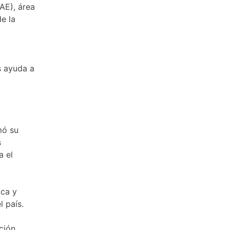
AE), área
e la
s ayuda a
mó su
s
a el
ica y
l país.
ción,