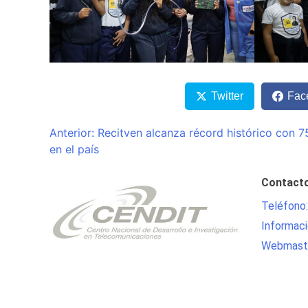
Twitter
Fac
Navegación
Anterior:
Recitven alcanza récord histórico con 7
en el país
de
entradas
Contact
Teléfono
Informaci
Webmaste