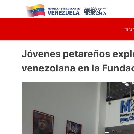
Skip
to
content
Inici
Jóvenes petareños explo
venezolana en la Funda