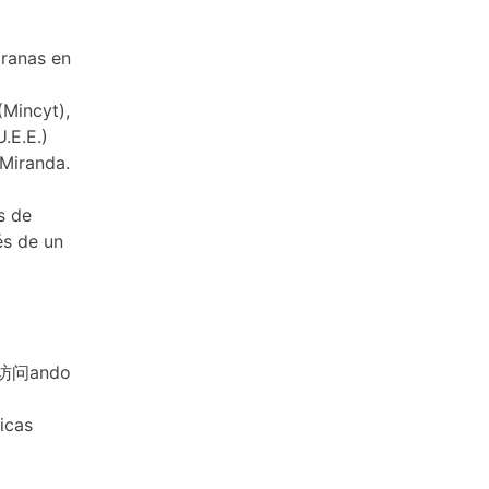
pranas en
(Mincyt),
.E.E.)
 Miranda.
s de
és de un
ís,访问ando
icas