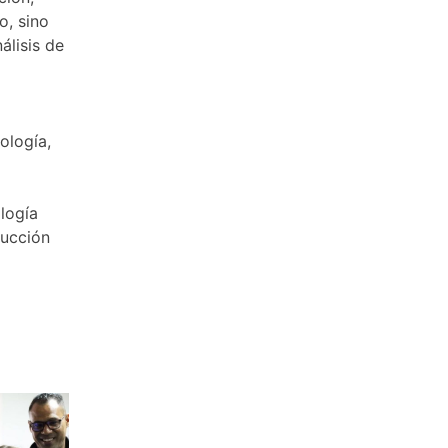
o, sino
álisis de
ología,
ología
ducción