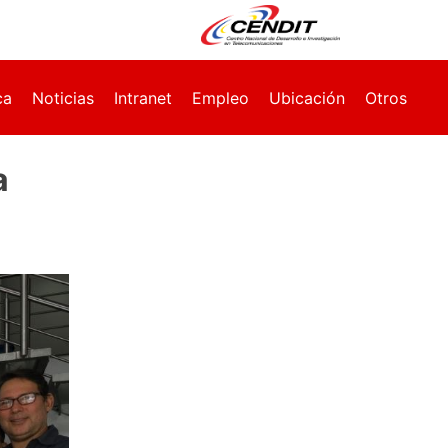
ca
Noticias
Intranet
Empleo
Ubicación
Otros
a