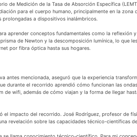
orio de Medición de la Tasa de Absorción Específica (LEMT
adiación para el cuerpo humano, principalmente en la zona d
s prolongadas a dispositivos inalámbricos.
 para aprender conceptos fundamentales como la reflexión y
el prisma de Newton y la descomposición lumínica, lo que le
net por fibra óptica hasta sus hogares.
iva antes mencionada, aseguró que la experiencia transfor
que durante el recorrido aprendió cómo funcionan las onda
 de wifi, además de cómo viajan y la forma de llegar hast
 el impacto del recorrido. José Rodríguez, profesor de fís
una revelación sobre las capacidades técnico-científicas de
e se llama conocimiento técnico-científico. Para mi concep