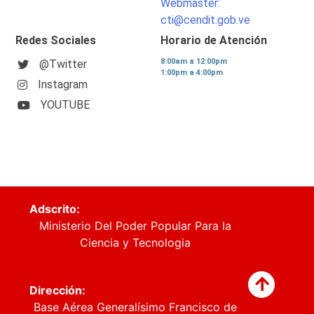
Webmaster:
cti@cendit.gob.ve
Redes Sociales
Horario de Atención
8:00am a 12:00pm
@Twitter
1:00pm a 4:00pm
Instagram
YOUTUBE
Adscrito:
Ministerio Del Poder Popular Para la
Ciencia y Tecnologia
Dirección:
Base Aérea Generalísimo Francisco de