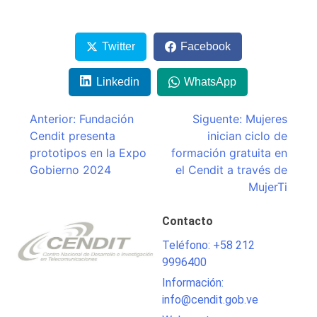
Twitter
Facebook
Linkedin
WhatsApp
Navegación
Anterior:
Fundación
Siguente:
Mujeres
Cendit presenta
inician ciclo de
de
prototipos en la Expo
formación gratuita en
entradas
Gobierno 2024
el Cendit a través de
MujerTi
Contacto
Teléfono: +58 212
9996400
Información:
info@cendit.gob.ve