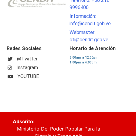
Teléfono: +58 212
9996400
Información:
info@cendit.gob.ve
Webmaster:
cti@cendit.gob.ve
Redes Sociales
Horario de Atención
8:00am a 12:00pm
@Twitter
1:00pm a 4:00pm
Instagram
YOUTUBE
Adscrito:
Ministerio Del Poder Popular Para la
Ciencia y Tecnologia