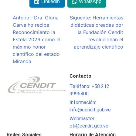
Linkedin
WhatsApp
Navegación
Anterior:
Dra. Gloria
Siguente:
Herramientas
Carvalho recibe
didácticas creadas por
de
Reconocimiento la
la Fundación Cendit
entradas
Estela 2026 como el
revolucionan el
máximo honor
aprendizaje científico
científico del estado
Miranda
Contacto
Teléfono: +58 212
9996400
Información:
info@cendit.gob.ve
Webmaster:
cti@cendit.gob.ve
Redes Sociales
Horario de Atención