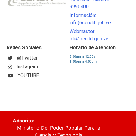
9996400
Información:
info@cendit.gob.ve
Webmaster:
cti@cendit.gob.ve
Redes Sociales
Horario de Atención
8:00am a 12:00pm
@Twitter
1:00pm a 4:00pm
Instagram
YOUTUBE
Adscrito:
Ministerio Del Poder Popular Para la
Ciencia y Tecnologia