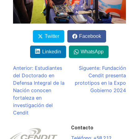
Twitter
Facebook
Linkedin
WhatsApp
Navegación
Anterior:
Estudiantes
Siguente:
Fundación
del Doctorado en
Cendit presenta
de
Defensa Integral de la
prototipos en la Expo
entradas
Nación conocen
Gobierno 2024
fortaleza en
investigación del
Cendit
Contacto
Teléfono: +58 212