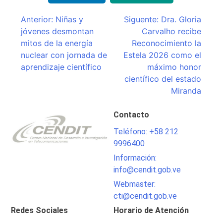
Navegación
Anterior:
Niñas y
Siguente:
Dra. Gloria
jóvenes desmontan
Carvalho recibe
de
mitos de la energía
Reconocimiento la
entradas
nuclear con jornada de
Estela 2026 como el
aprendizaje científico
máximo honor
científico del estado
Miranda
Contacto
Teléfono: +58 212
9996400
Información:
info@cendit.gob.ve
Webmaster:
cti@cendit.gob.ve
Redes Sociales
Horario de Atención