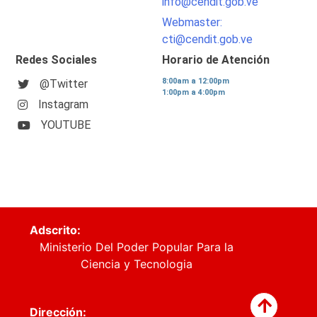
info@cendit.gob.ve
Webmaster:
cti@cendit.gob.ve
Redes Sociales
Horario de Atención
8:00am a 12:00pm
@Twitter
1:00pm a 4:00pm
Instagram
YOUTUBE
Adscrito:
Ministerio Del Poder Popular Para la
Ciencia y Tecnologia
Dirección: