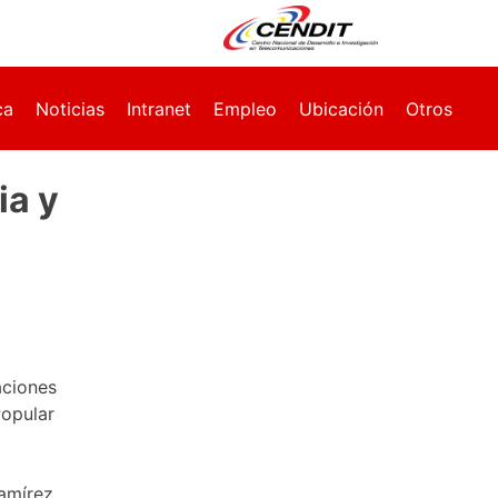
ca
Noticias
Intranet
Empleo
Ubicación
Otros
ia y
aciones
Popular
amírez,