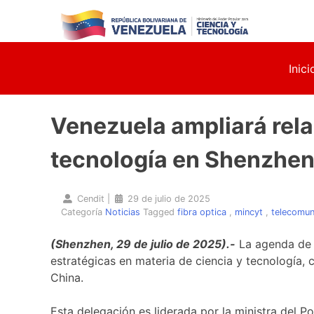
Skip
to
content
Inici
Venezuela ampliará rela
tecnología en Shenzhe
Cendit
|
29 de julio de 2025
Categoría
Noticias
Tagged
fibra optica
,
mincyt
,
telecomun
(Shenzhen, 29 de julio de 2025).-
La agenda de t
estratégicas en materia de ciencia y tecnología,
China.
Esta delegación es liderada por la ministra del 