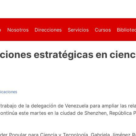
o
Nosotros
Direcciones
Servicios
Cursos
Bibliote
ciones estratégicas en cienc
n
icaciones
rabajo de la delegación de Venezuela para ampliar las rel
 continúa este martes en la ciudad de Shenzhen, República 
Poder Popular para Ciencia y Tecnología, Gabriela Jiménez R