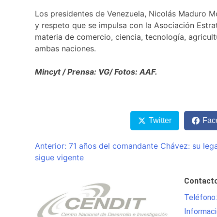
Los presidentes de Venezuela, Nicolás Maduro Mor
y respeto que se impulsa con la Asociación Estra
materia de comercio, ciencia, tecnología, agricult
ambas naciones.
Mincyt / Prensa: VG/ Fotos: AAF.
Twitter
Fac
Navegación
Anterior:
71 años del comandante Chávez: su lega
sigue vigente
de
entradas
Contact
Teléfono
Informaci