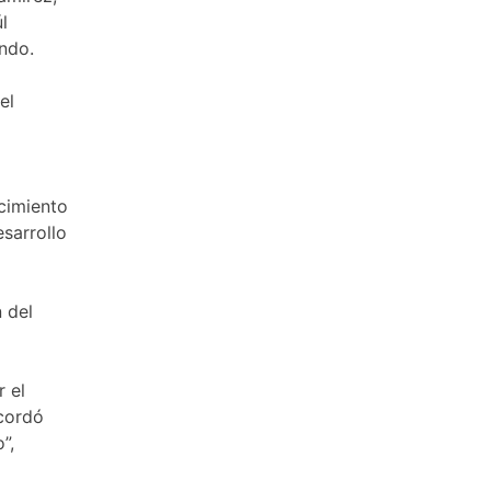
l
endo.
el
ecimiento
sarrollo
 del
 el
ecordó
”,