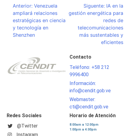
Navegación
Anterior:
Venezuela
Siguente:
IA en la
ampliará relaciones
gestión energética para
de
estratégicas en ciencia
redes de
entradas
y tecnología en
telecomunicaciones
Shenzhen
más sustentables y
eficientes
Contacto
Teléfono: +58 212
9996400
Información:
info@cendit.gob.ve
Webmaster:
cti@cendit.gob.ve
Redes Sociales
Horario de Atención
8:00am a 12:00pm
@Twitter
1:00pm a 4:00pm
Instagram