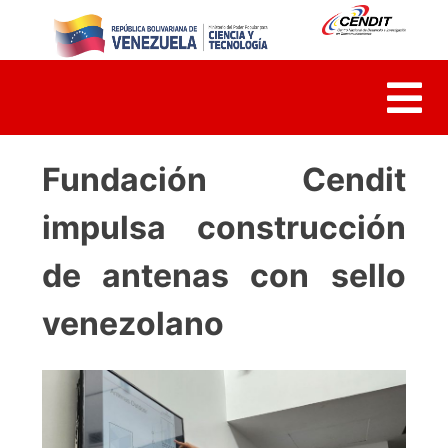
Skip
to
content
Fundación Cendit
impulsa construcción
de antenas con sello
venezolano