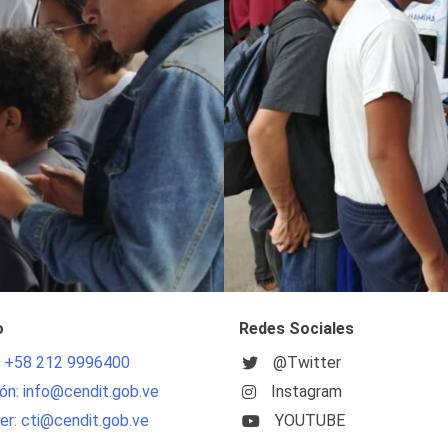
o
Redes Sociales
: +58 212 9996400
@Twitter
ón: info@cendit.gob.ve
Instagram
r: cti@cendit.gob.ve
YOUTUBE