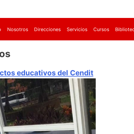
o
Nosotros
Direcciones
Servicios
Cursos
Bibliote
cos
ctos educativos del Cendit