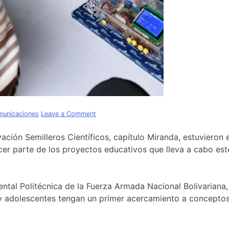
on
municaciones
Leave a Comment
Niños
y
vación Semilleros Científicos, capítulo Miranda, estuvieron
niñas
er parte de los proyectos educativos que lleva a cabo este
interactuaron
con
proyectos
educativos
mental Politécnica de la Fuerza Armada Nacional Bolivarian
del
y adolescentes tengan un primer acercamiento a conceptos c
Cendit