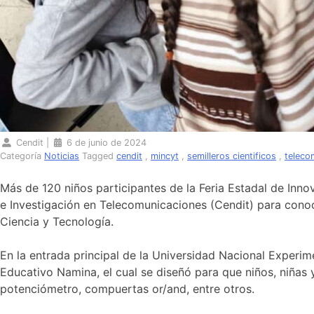
Cendit
|
6 de junio de 2024
Categoría
Noticias
Tagged
cendit
,
mincyt
,
semilleros cientificos
,
teleco
Más de 120 niños participantes de la Feria Estadal de Inno
e Investigación en Telecomunicaciones (Cendit) para conoc
Ciencia y Tecnología.
En la entrada principal de la Universidad Nacional Experi
Educativo Namina, el cual se diseñó para que niños, niñas 
potenciómetro, compuertas or/and, entre otros.