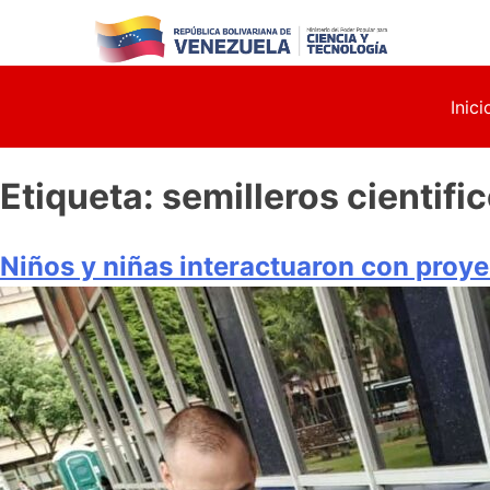
Skip
to
content
Inici
Etiqueta:
semilleros cientifi
Niños y niñas interactuaron con proye