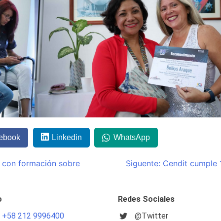
ebook
Linkedin
WhatsApp
s con formación sobre
Siguente:
Cendit cumple 
o
Redes Sociales
: +58 212 9996400
@Twitter