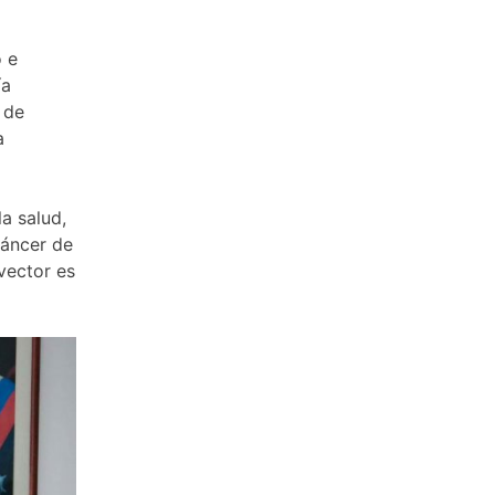
o e
ía
 de
a
a salud,
cáncer de
 vector es