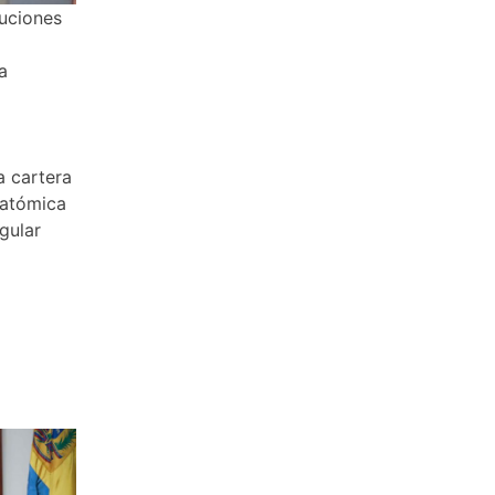
tuciones
a
a cartera
 atómica
gular