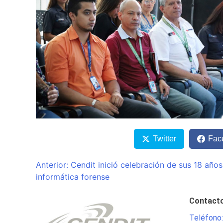
Twitter
Fac
Navegación
Anterior:
Cendit inició celebración de sus 18 año
informática forense
de
entradas
Contact
Teléfono