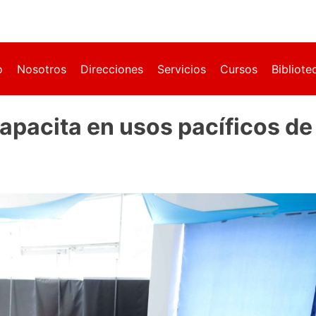
o
Nosotros
Direcciones
Servicios
Cursos
Bibliote
apacita en usos pacíficos de 