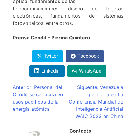
óptica, fundamentos de las
telecomunicaciones, diseño de tarjetas
electrónicas, fundamentos de sistemas
fotovoltaicos, entre otros.
Prensa Cendit – Pierina Quintero
Twitter
Facebook
Linkedin
WhatsApp
Navegación
Anterior:
Personal del
Siguente:
Venezuela
Cendit se capacita en
participa en La
de
usos pacíficos de la
Conferencia Mundial de
entradas
energía atómica
Inteligencia Artificial
WAIC 2023 en China
Contacto