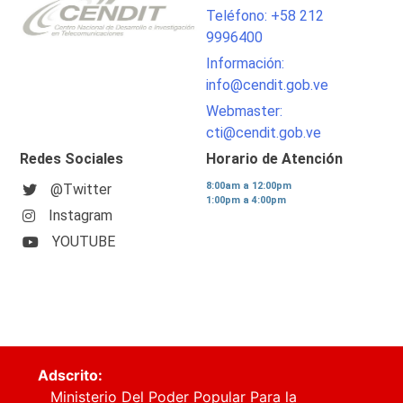
Teléfono: +58 212
9996400
Información:
info@cendit.gob.ve
Webmaster:
cti@cendit.gob.ve
Redes Sociales
Horario de Atención
8:00am a 12:00pm
@Twitter
1:00pm a 4:00pm
Instagram
YOUTUBE
Adscrito:
Ministerio Del Poder Popular Para la