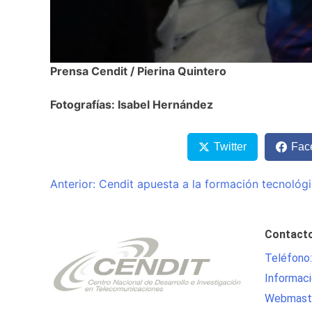
Prensa Cendit / Pierina Quintero
Fotografías: Isabel Hernández
Twitter
Fac
Navegación
Anterior:
Cendit apuesta a la formación tecnológi
de
entradas
Contact
Teléfono
Informaci
Webmaste