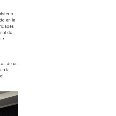
isterio
do en la
vidades
onal de
de
tos de un
en la
el