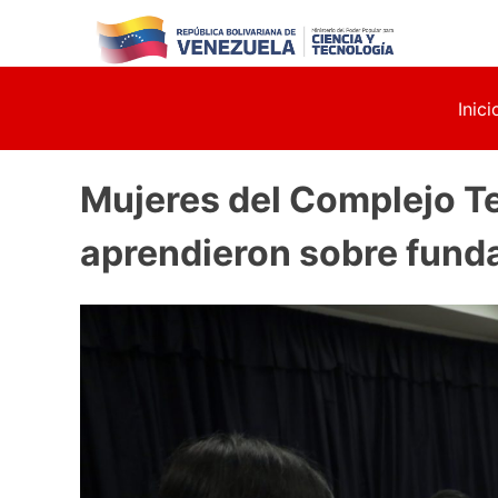
Skip
to
content
Inici
Mujeres del Complejo T
aprendieron sobre fun