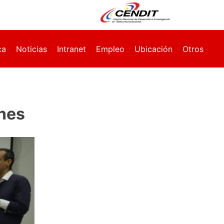
ca
Noticias
Intranet
Empleo
Ubicación
Otros
nes