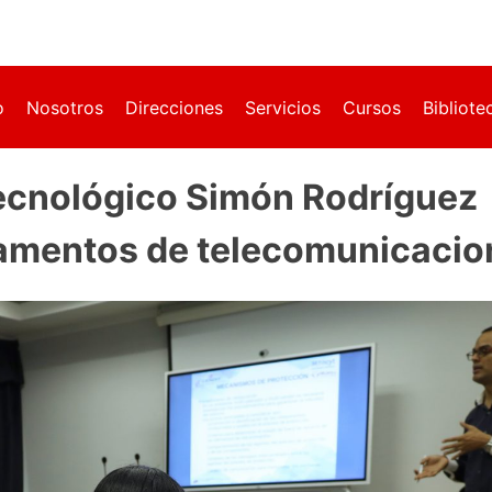
o
Nosotros
Direcciones
Servicios
Cursos
Bibliote
ecnológico Simón Rodríguez
damentos de telecomunicacio