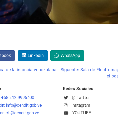
ebook
Linkedin
WhatsApp
ca de la infancia venezolana
Siguente:
Sala de Electroma
el pa
o
Redes Sociales
: +58 212 9996400
@Twitter
ón: info@cendit.gob.ve
Instagram
r: cti@cendit.gob.ve
YOUTUBE