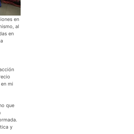
ciones en
ismo, al
idas en
la
facción
recio
 en mi
ino que
n
formada.
tica y