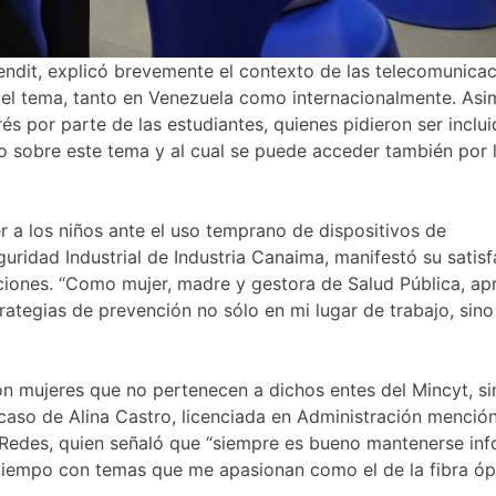
endit, explicó brevemente el contexto de las telecomunica
l tema, tanto en Venezuela como internacionalmente. Asim
és por parte de las estudiantes, quienes pidieron ser inclu
rso sobre este tema y al cual se puede acceder también por 
 a los niños ante el uso temprano de dispositivos de
uridad Industrial de Industria Canaima, manifestó su satis
aciones. “Como mujer, madre y gestora de Salud Pública, ap
trategias de prevención no sólo en mi lugar de trabajo, sino
on mujeres que no pertenecen a dichos entes del Mincyt, s
l caso de Alina Castro, licenciada en Administración menció
Redes, quien señaló que “siempre es bueno mantenerse in
tiempo con temas que me apasionan como el de la fibra óp