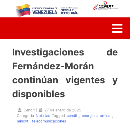
Skip
to
content
Investigaciones de
Fernández-Morán
continúan vigentes y
disponibles
Cendit
|
27 de enero de 2025
Categoría
Noticias
Tagged
cendit
,
energia atomica
,
mincyt
,
telecomunicaciones