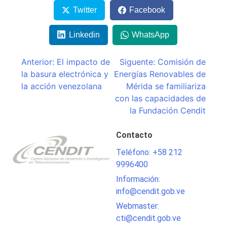
Twitter
Facebook
Linkedin
WhatsApp
Navegación
Anterior:
El impacto de
Siguente:
Comisión de
la basura electrónica y
Energías Renovables de
de
la acción venezolana
Mérida se familiariza
entradas
con las capacidades de
la Fundación Cendit
Contacto
Teléfono: +58 212
9996400
Información:
info@cendit.gob.ve
Webmaster:
cti@cendit.gob.ve