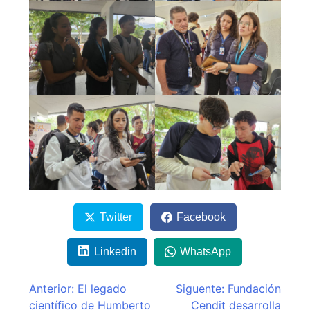
Twitter
Facebook
Linkedin
WhatsApp
Navegación
Anterior:
El legado
Siguente:
Fundación
científico de Humberto
Cendit desarrolla