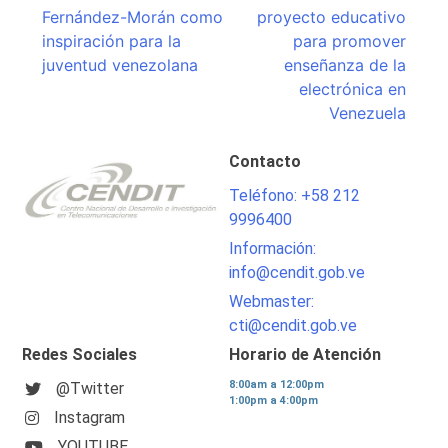
de
Fernández-Morán como
proyecto educativo
entradas
inspiración para la
para promover
juventud venezolana
enseñanza de la
electrónica en
Venezuela
Contacto
Teléfono: +58 212
9996400
Información:
info@cendit.gob.ve
Webmaster:
cti@cendit.gob.ve
Redes Sociales
Horario de Atención
8:00am a 12:00pm
@Twitter
1:00pm a 4:00pm
Instagram
YOUTUBE