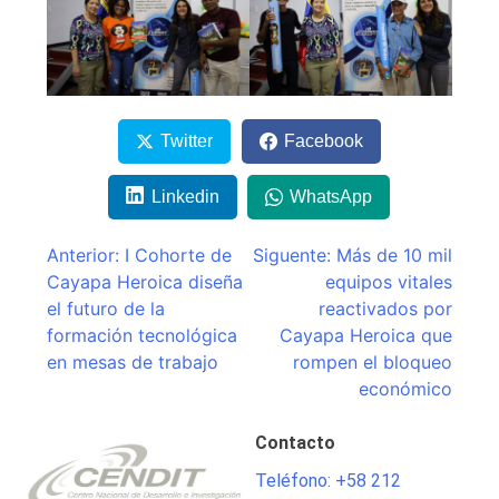
Twitter
Facebook
Linkedin
WhatsApp
Navegación
Anterior:
I Cohorte de
Siguente:
Más de 10 mil
Cayapa Heroica diseña
equipos vitales
de
el futuro de la
reactivados por
entradas
formación tecnológica
Cayapa Heroica que
en mesas de trabajo
rompen el bloqueo
económico
Contacto
Teléfono: +58 212