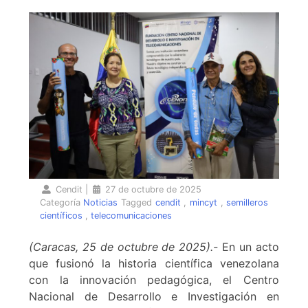
Cendit
|
27 de octubre de 2025
Categoría
Noticias
Tagged
cendit
,
mincyt
,
semilleros
científicos
,
telecomunicaciones
(Caracas, 25 de octubre de 2025).-
En un acto
que fusionó la historia científica venezolana
con la innovación pedagógica, el Centro
Nacional de Desarrollo e Investigación en