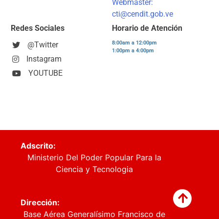
Webmaster:
cti@cendit.gob.ve
Redes Sociales
Horario de Atención
8:00am a 12:00pm
@Twitter
1:00pm a 4:00pm
Instagram
YOUTUBE
Adscrito:
Ministerio Del Poder Popular Para la
Ciencia y Tecnologia
Dirección:
Base Aérea Generalísimo Francisco de