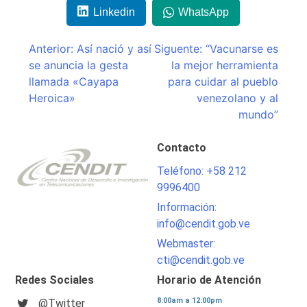
Linkedin
WhatsApp
Navegación
Anterior:
Así nació y así
Siguente:
“Vacunarse es
se anuncia la gesta
la mejor herramienta
de
llamada «Cayapa
para cuidar al pueblo
entradas
Heroica»
venezolano y al
mundo”
Contacto
Teléfono: +58 212
9996400
Información:
info@cendit.gob.ve
Webmaster:
cti@cendit.gob.ve
Redes Sociales
Horario de Atención
8:00am a 12:00pm
@Twitter