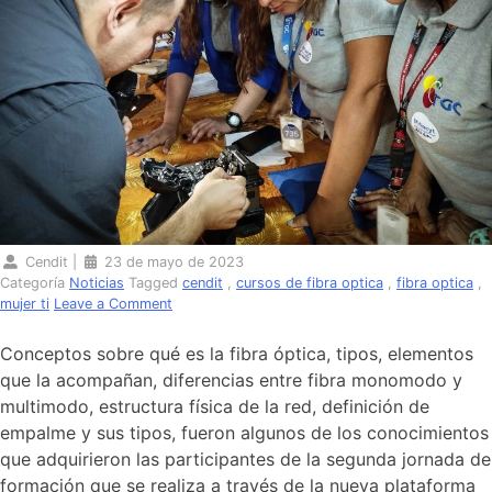
Cendit
|
23 de mayo de 2023
Categoría
Noticias
Tagged
cendit
,
cursos de fibra optica
,
fibra optica
,
on
mujer ti
Leave a Comment
Mujeres
se
Conceptos sobre qué es la fibra óptica, tipos, elementos
capacitan
que la acompañan, diferencias entre fibra monomodo y
en
multimodo, estructura física de la red, definición de
fibra
óptica
empalme y sus tipos, fueron algunos de los conocimientos
a
que adquirieron las participantes de la segunda jornada de
través
formación que se realiza a través de la nueva plataforma
de