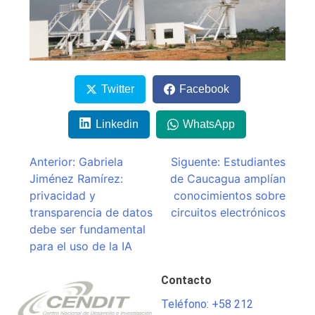
Twitter
Facebook
Linkedin
WhatsApp
Navegación
Anterior:
Gabriela
Siguente:
Estudiantes
Jiménez Ramírez:
de Caucagua amplían
de
privacidad y
conocimientos sobre
entradas
transparencia de datos
circuitos electrónicos
debe ser fundamental
para el uso de la IA
Contacto
Teléfono: +58 212