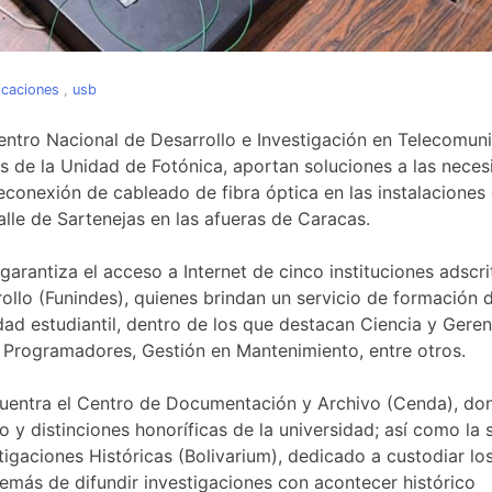
icaciones
,
usb
entro Nacional de Desarrollo e Investigación en Telecomun
s de la Unidad de Fotónica, aportan soluciones a las nece
reconexión de cableado de fibra óptica en las instalaciones 
lle de Sartenejas en las afueras de Caracas.
garantiza el acceso a Internet de cinco instituciones adscri
ollo (Funindes), quienes brindan un servicio de formación 
ad estudiantil, dentro de los que destacan Ciencia y Geren
 Programadores, Gestión en Mantenimiento, entre otros.
cuentra el Centro de Documentación y Archivo (Cenda), do
co y distinciones honoríficas de la universidad; así como la 
estigaciones Históricas (Bolivarium), dedicado a custodiar lo
demás de difundir investigaciones con acontecer histórico