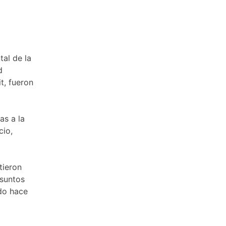
al de la
d
t, fueron
as a la
cio,
tieron
Asuntos
ido hace