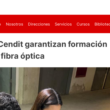
o
Nosotros
Direcciones
Servicios
Cursos
Bibliote
Cendit garantizan formación
fibra óptica