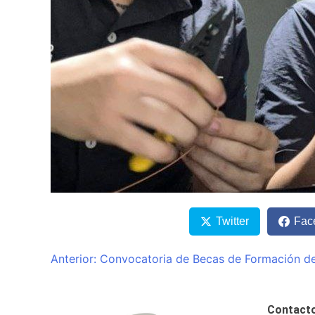
Twitter
Fac
Navegación
Anterior:
Convocatoria de Becas de Formación de c
de
entradas
Contact