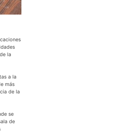
icaciones
sidades
de la
tas a la
de más
cia de la
nde se
sala de
s