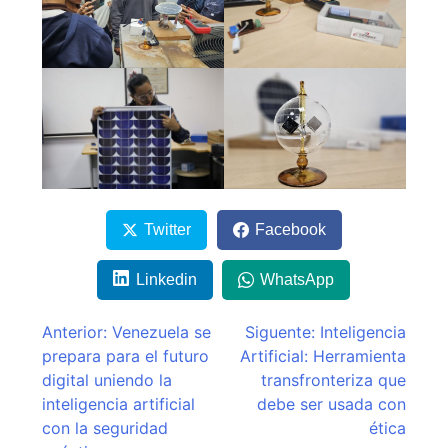
Twitter
Facebook
Linkedin
WhatsApp
Navegación
Anterior:
Venezuela se
Siguente:
Inteligencia
prepara para el futuro
Artificial: Herramienta
de
digital uniendo la
transfronteriza que
entradas
inteligencia artificial
debe ser usada con
con la seguridad
ética