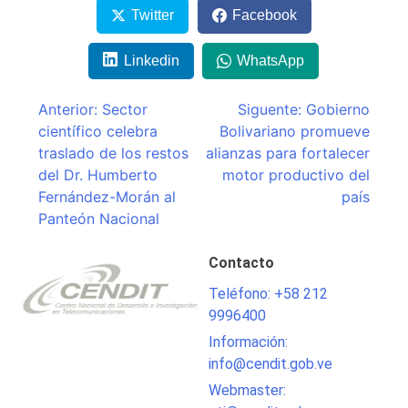
Twitter
Facebook
Linkedin
WhatsApp
Navegación
Anterior:
Sector
Siguente:
Gobierno
científico celebra
Bolivariano promueve
de
traslado de los restos
alianzas para fortalecer
entradas
del Dr. Humberto
motor productivo del
Fernández-Morán al
país
Panteón Nacional
Contacto
Teléfono: +58 212
9996400
Información:
info@cendit.gob.ve
Webmaster: