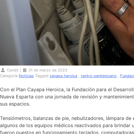
Cendit
|
31 de marzo de 2023
Categoría
Noticias
Tagged
cayapa heroica
,
centro penitenciario
,
Fundac
Con el Plan Cayapa Heroica, la Fundación para el Desarroll
Nueva Esparta con una jornada de revisión y mantenimiento 
sus espacios.
Tensiómetros, balanzas de pie, nebulizadores, lámpara de e
algunos de los equipos médicos reactivados para brindar un
fueron puestos en funcionamiento teclados, computadoras,