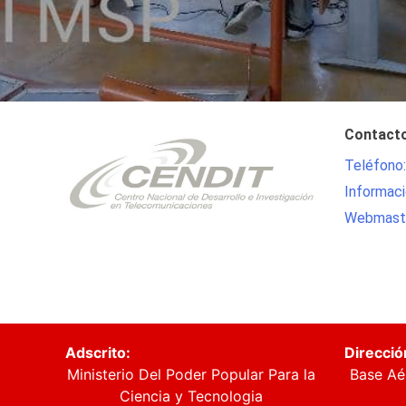
Contact
Teléfono
Informaci
Webmaste
Adscrito:
Direcció
Ministerio Del Poder Popular Para la
Base Aé
Ciencia y Tecnologia