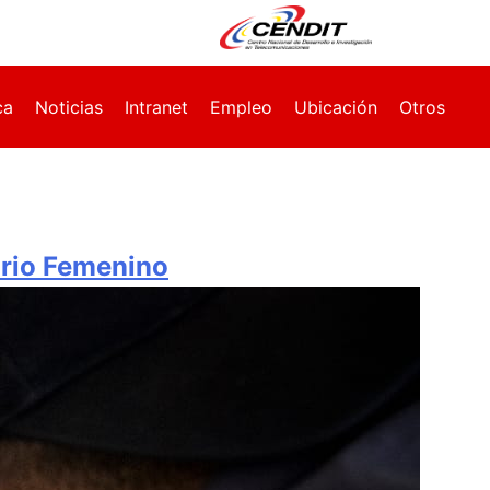
ca
Noticias
Intranet
Empleo
Ubicación
Otros
ario Femenino