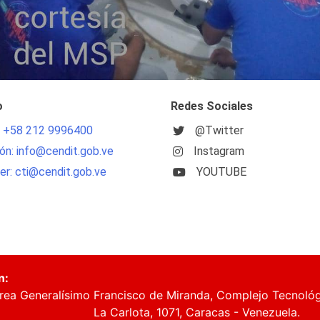
o
Redes Sociales
: +58 212 9996400
@Twitter
ón: info@cendit.gob.ve
Instagram
r: cti@cendit.gob.ve
YOUTUBE
n:
rea Generalísimo Francisco de Miranda, Complejo Tecnoló
La Carlota, 1071, Caracas - Venezuela.