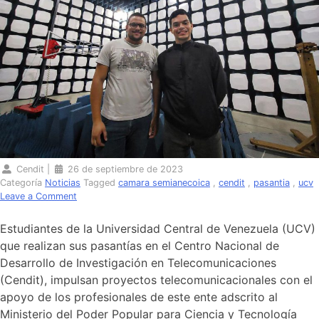
Cendit
|
26 de septiembre de 2023
Categoría
Noticias
Tagged
camara semianecoica
,
cendit
,
pasantia
,
ucv
on
Leave a Comment
Estudiantes
de
Estudiantes de la Universidad Central de Venezuela (UCV)
la
que realizan sus pasantías en el Centro Nacional de
UCV
Desarrollo de Investigación en Telecomunicaciones
conectan
con
(Cendit), impulsan proyectos telecomunicacionales con el
labor
apoyo de los profesionales de este ente adscrito al
del
Ministerio del Poder Popular para Ciencia y Tecnología
Cendit