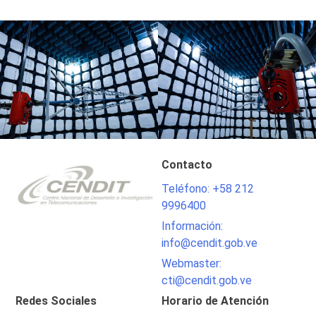
Contacto
Teléfono: +58 212
9996400
Información:
info@cendit.gob.ve
Webmaster:
cti@cendit.gob.ve
Redes Sociales
Horario de Atención