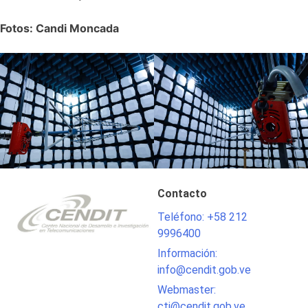
Fotos: Candi Moncada
Contacto
Teléfono: +58 212
9996400
Información:
info@cendit.gob.ve
Webmaster:
cti@cendit.gob.ve