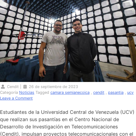
Cendit
|
26 de septiembre de 2023
Categoría
Noticias
Tagged
camara semianecoica
,
cendit
,
pasantia
,
ucv
on
Leave a Comment
Estudiantes
de
Estudiantes de la Universidad Central de Venezuela (UCV)
la
que realizan sus pasantías en el Centro Nacional de
UCV
Desarrollo de Investigación en Telecomunicaciones
conectan
con
(Cendit), impulsan proyectos telecomunicacionales con el