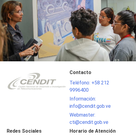
Contacto
Teléfono: +58 212
9996400
Información:
info@cendit.gob.ve
Webmaster:
cti@cendit.gob.ve
Redes Sociales
Horario de Atención