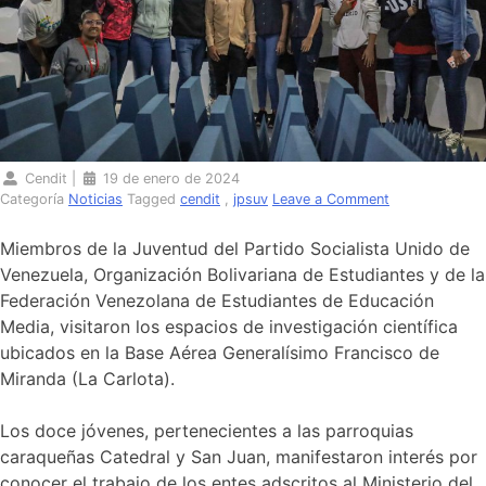
Cendit
|
19 de enero de 2024
on
Categoría
Noticias
Tagged
cendit
,
jpsuv
Leave a Comment
Jóvenes
de
Miembros de la Juventud del Partido Socialista Unido de
la
Venezuela, Organización Bolivariana de Estudiantes y de la
Jpsuv
Federación Venezolana de Estudiantes de Educación
se
vinculan
Media, visitaron los espacios de investigación científica
con
ubicados en la Base Aérea Generalísimo Francisco de
la
Miranda (La Carlota).
ciencia
y
la
Los doce jóvenes, pertenecientes a las parroquias
tecnología
caraqueñas Catedral y San Juan, manifestaron interés por
conocer el trabajo de los entes adscritos al Ministerio del