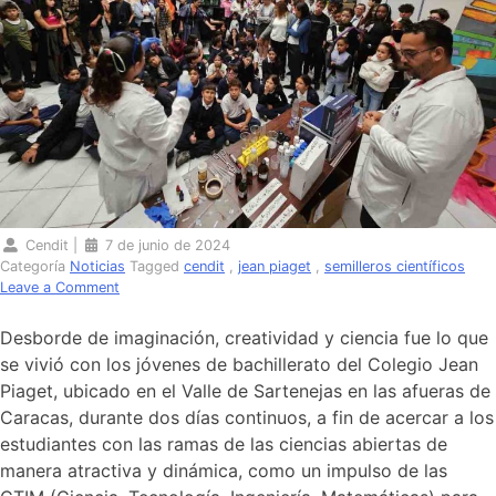
Cendit
|
7 de junio de 2024
Categoría
Noticias
Tagged
cendit
,
jean piaget
,
semilleros científicos
on
Leave a Comment
Creatividad
y
Desborde de imaginación, creatividad y ciencia fue lo que
ciencia
se vivió con los jóvenes de bachillerato del Colegio Jean
vinculados
Piaget, ubicado en el Valle de Sartenejas en las afueras de
para
el
Caracas, durante dos días continuos, a fin de acercar a los
aprendizaje
estudiantes con las ramas de las ciencias abiertas de
didáctico
manera atractiva y dinámica, como un impulso de las
de