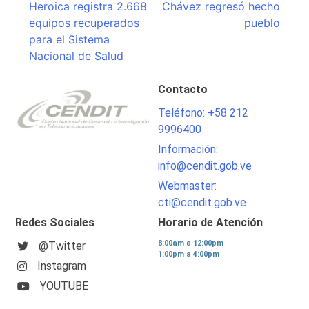
Heroica registra 2.668
Chávez regresó hecho
de
equipos recuperados
pueblo
entradas
para el Sistema
Nacional de Salud
Contacto
Teléfono: +58 212
9996400
Información:
info@cendit.gob.ve
Webmaster:
cti@cendit.gob.ve
Redes Sociales
Horario de Atención
8:00am a 12:00pm
@Twitter
1:00pm a 4:00pm
Instagram
YOUTUBE