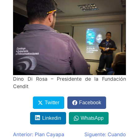
Dino Di Rosa – Presidente de la Fundación
Cendit
Twitter
Facebook
Linkedin
WhatsApp
Navegación
Anterior:
Plan Cayapa
Siguente:
Cuando