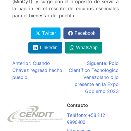
(MinCyT), y surge con el propósito de servir a
la nación en el rescate de equipos esenciales
para el bienestar del pueblo.
Twitter
Facebook
Linkedin
WhatsApp
Navegación
Anterior:
Cuando
Siguente:
Polo
Chávez regresó hecho
Científico Tecnológico
de
pueblo
Venezolano dijo
entradas
presente en la Expo
Gobierno 2023
Contacto
Teléfono: +58 212
9996400
Información: