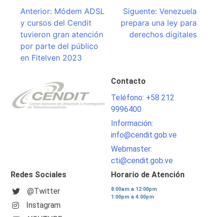
Navegación
Anterior:
Módem ADSL
Siguente:
Venezuela
y cursos del Cendit
prepara una ley para
de
tuvieron gran atención
derechos digitales
entradas
por parte del público
en Fitelven 2023
Contacto
Teléfono: +58 212
9996400
Información:
info@cendit.gob.ve
Webmaster:
cti@cendit.gob.ve
Redes Sociales
Horario de Atención
8:00am a 12:00pm
@Twitter
1:00pm a 4:00pm
Instagram