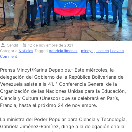
Cendit
|
12 de noviembre de 2021
Categoría
Noticias
Tagged
gabriela jimenez
,
mincyt
,
unesco
Leave a
on
Comment
Venezuela
destaca
Prensa Mincyt/Karina Depablos.- Este miércoles, la
necesidad
delegación del Gobierno de la República Bolivariana de
de
Venezuela asiste a la 41. ª Conferencia General de la
democratizar
el
Organización de las Naciones Unidas para la Educación,
conocimiento
Ciencia y Cultura (Unesco) que se celebrará en París,
en
Francia, hasta el próximo 24 de noviembre.
41.
ª
Conferencia
La ministra del Poder Popular para Ciencia y Tecnología,
General
Gabriela Jiménez-Ramírez, dirige a la delegación criolla
de