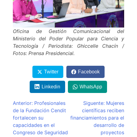
Oficina de Gestión Comunicacional del
Ministerio del Poder Popular para Ciencia y
Tecnología / Periodista: Ghiccelle Chacín /
Fotos: Prensa Presidencial.
Twitter
Facebook
Linkedin
WhatsApp
Navegación
Anterior:
Profesionales
Siguente:
Mujeres
de la Fundación Cendit
científicas reciben
de
fortalecen su
financiamientos para el
entradas
capacidades en el
desarrollo de
Congreso de Seguridad
proyectos