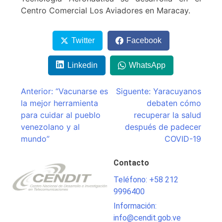
Centro Comercial Los Aviadores en Maracay.
Twitter
Facebook
Linkedin
WhatsApp
Navegación
Anterior:
“Vacunarse es
Siguente:
Yaracuyanos
la mejor herramienta
debaten cómo
de
para cuidar al pueblo
recuperar la salud
entradas
venezolano y al
después de padecer
mundo”
COVID-19
Contacto
Teléfono: +58 212
9996400
Información:
info@cendit.gob.ve