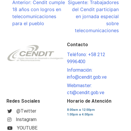
Navegación
Anterior:
Cendit cumple
Siguente:
Trabajadores
18 años con logros en
del Cendit participan
de
telecomunicaciones
en jornada especial
entradas
para el pueblo
sobre
telecomunicaciones
Contacto
Teléfono: +58 212
9996400
Información:
info@cendit.gob.ve
Webmaster:
cti@cendit.gob.ve
Redes Sociales
Horario de Atención
8:00am a 12:00pm
@Twitter
1:00pm a 4:00pm
Instagram
YOUTUBE