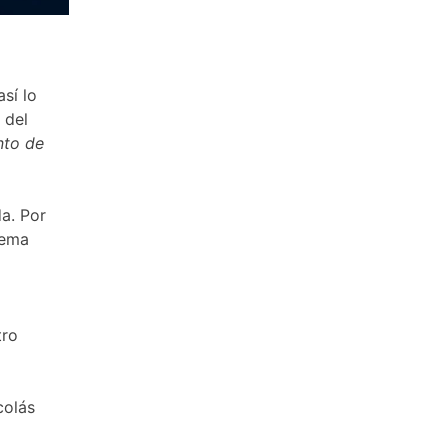
así lo
 del
to de
a. Por
tema
tro
colás