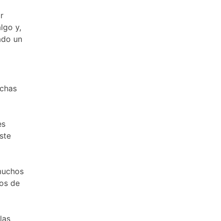
r
lgo y,
ado un
uchas
es
ste
 muchos
dos de
las