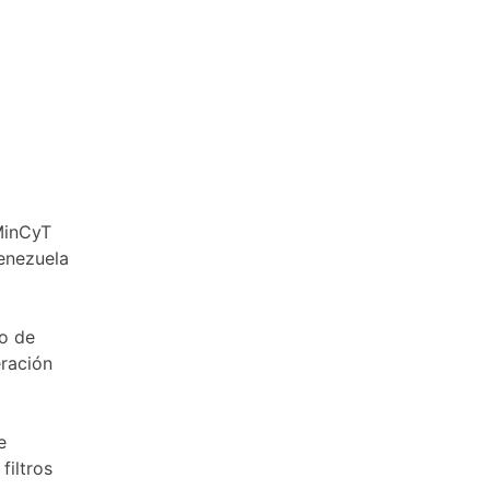
 MinCyT
Venezuela
no de
eración
e
filtros