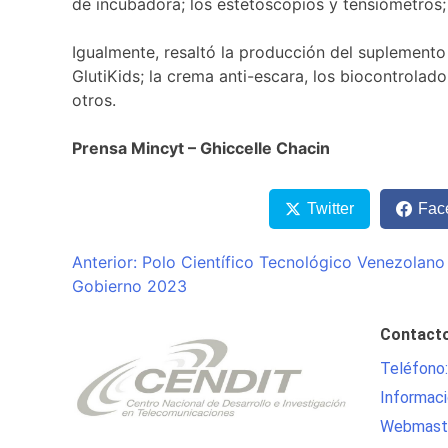
de incubadora; los estetoscopios y tensiómetros; el
Igualmente, resaltó la producción del suplemento 
GlutiKids; la crema anti-escara, los biocontrolado
otros.
Prensa Mincyt – Ghiccelle Chacin
Twitter
Fac
Navegación
Anterior:
Polo Científico Tecnológico Venezolano 
Gobierno 2023
de
entradas
Contact
Teléfono
Informaci
Webmaste