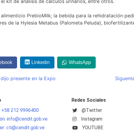
 kit de análisis de cálculos urinarios, entre otros.
alimenticio PrebioMilk; la bebida para la rehidratación pedi
res de la Hylesia Metabus (Palometa Peluda), biofertilizant
ebook
Linkedin
WhatsApp
dijo presente en la Expo
Siguente
o
Redes Sociales
: +58 212 9996400
@Twitter
ón: info@cendit.gob.ve
Instagram
r: cti@cendit.gob.ve
YOUTUBE