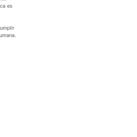
ica es
cumplir
humana.