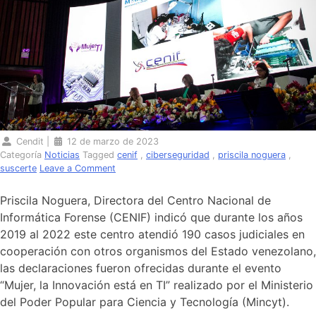
Cendit
|
12 de marzo de 2023
Categoría
Noticias
Tagged
cenif
,
ciberseguridad
,
priscila noguera
,
on
suscerte
Leave a Comment
Centro
Nacional
Priscila Noguera, Directora del Centro Nacional de
de
Informática Forense (CENIF) indicó que durante los años
Informática
2019 al 2022 este centro atendió 190 casos judiciales en
Forense
atendió
cooperación con otros organismos del Estado venezolano,
190
las declaraciones fueron ofrecidas durante el evento
casos
“Mujer, la Innovación está en TI” realizado por el Ministerio
judiciales
del Poder Popular para Ciencia y Tecnología (Mincyt).
entre
2019