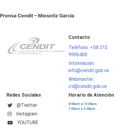
Prensa Cendit –
Miosotiz García
Contacto
Teléfono: +58 212
9996400
Información:
info@cendit.gob.ve
Webmaster:
cti@cendit.gob.ve
Redes Sociales
Horario de Atención
8:00am a 12:00pm
@Twitter
1:00pm a 4:00pm
Instagram
YOUTUBE