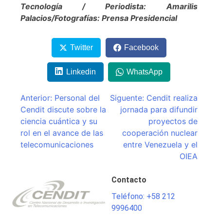
Tecnología / Periodista: Amarilis
Palacios/Fotografías: Prensa Presidencial
Twitter
Facebook
Linkedin
WhatsApp
Navegación
Anterior:
Personal del
Siguente:
Cendit realiza
Cendit discute sobre la
jornada para difundir
de
ciencia cuántica y su
proyectos de
entradas
rol en el avance de las
cooperación nuclear
telecomunicaciones
entre Venezuela y el
OIEA
Contacto
Teléfono: +58 212
9996400