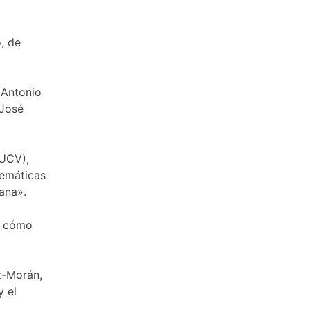
, de
 Antonio
 José
(UCV),
temáticas
ana».
de cómo
z-Morán,
y el