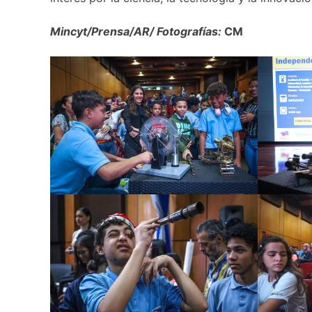
Mincyt/Prensa/AR/ Fotografías:
CM