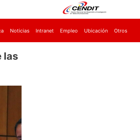
ca
Noticias
Intranet
Empleo
Ubicación
Otros
 las