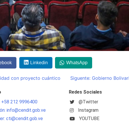
ebook
Linkedin
WhatsApp
ridad con proyecto cuántico
Siguente:
Gobierno Bolivar
o
Redes Sociales
: +58 212 9996400
@Twitter
ón: info@cendit.gob.ve
Instagram
r: cti@cendit.gob.ve
YOUTUBE