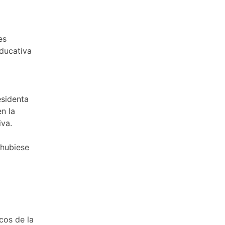
es
educativa
esidenta
en la
iva.
 hubiese
cos de la