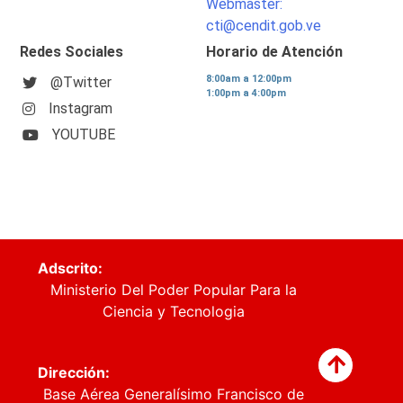
Webmaster:
cti@cendit.gob.ve
Redes Sociales
Horario de Atención
8:00am a 12:00pm
@Twitter
1:00pm a 4:00pm
Instagram
YOUTUBE
Adscrito:
Ministerio Del Poder Popular Para la
Ciencia y Tecnologia
Dirección:
Base Aérea Generalísimo Francisco de