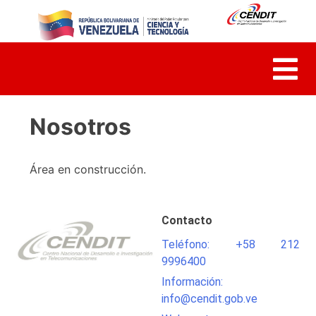
Skip
to
content
Nosotros
Área en construcción.
Contacto
Teléfono: +58 212
9996400
Información:
info@cendit.gob.ve