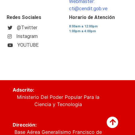
Webmaster:
cti@cendit.gob.ve
Redes Sociales
Horario de Atención
8:00am a 12:00pm
@Twitter
1:00pm a 4:00pm
Instagram
YOUTUBE
Adscrito:
Ministerio Del Poder Popular Para la
Ciencia y Tecnologia
Dirección:
Base Aérea Generalísimo Francisco de