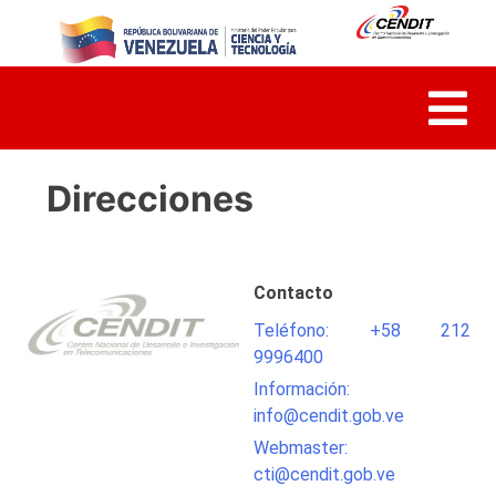
Skip
to
content
Direcciones
Contacto
Teléfono: +58 212
9996400
Información:
info@cendit.gob.ve
Webmaster:
cti@cendit.gob.ve